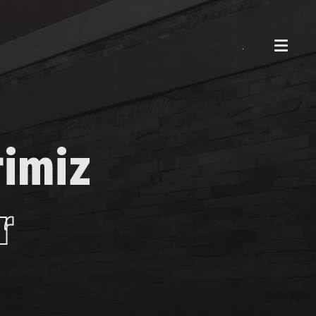
.
rimiz
r